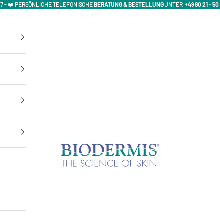
/ 7 - ❤️ PERSÖNLICHE TELEFONISCHE
BERATUNG & BESTELLUNG
UNTER
+49 80 21 - 50 
Biodermis-Shop | Offizieller Biodermis & Marena Re