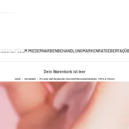
IEDER
LIPÖDEM MIEDER
NARBENBEHANDLUNG
MARKEN
RATGEBER
FAQ
ÜB
Dein Warenkorb ist leer
HOME
›
RATGEBER
›
PFLEGE UND REINIGUNG VON KOMPRESSIONSMIEDERN: TIPPS & TRICKS