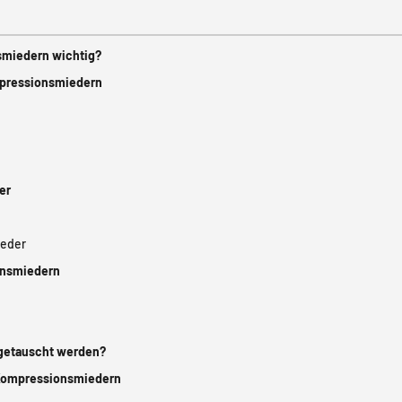
smiedern wichtig?
mpressionsmiedern
er
eder
onsmiedern
getauscht werden?
n Kompressionsmiedern