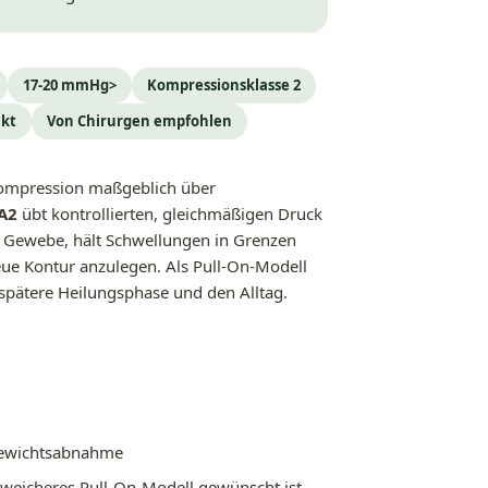
17-20 mmHg>
Kompressionsklasse 2
kt
Von Chirurgen empfohlen
Kompression maßgeblich über
A2
übt kontrollierten, gleichmäßigen Druck
das Gewebe, hält Schwellungen in Grenzen
neue Kontur anzulegen. Als Pull-On-Modell
 spätere Heilungsphase und den Alltag.
Gewichtsabnahme
weicheres Pull-On-Modell gewünscht ist