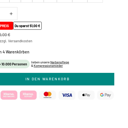
ringern
Anzahl verringern
PREIS
Du sparst 51,00 €
gulärer Preis
9,00 €
zzgl.
Versandkosten
in
4
Warenkörben
lieben unsere
Narbenpflege
+ 10.000 Personen
&
Kompressionsmieder
IN DEN WARENKORB