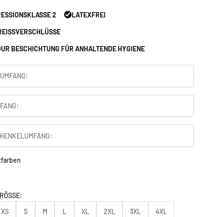
ESSIONSKLASSE 2
LATEXFREI
REISSVERSCHLÜSSE
DUR BESCHICHTUNG FÜR ANHALTENDE HYGIENE
tfarben
ben
hwarz
RÖSSE:
XS
S
M
L
XL
2XL
3XL
4XL