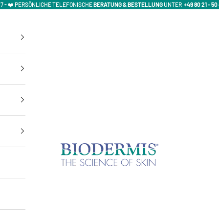
/ 7 - ❤️ PERSÖNLICHE TELEFONISCHE
BERATUNG & BESTELLUNG
UNTER
+49 80 21 - 50 
Biodermis-Shop | Offizieller Biodermis & Marena Re