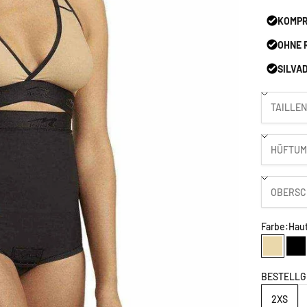
KOMPR
OHNE 
SILVA
Farbe:
Hau
Hautfar
Sc
BESTELLG
2XS