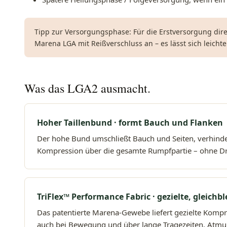
Tipp zur Versorgungsphase: Für die Erstversorgung direk
Marena LGA mit Reißverschluss
an – es lässt sich leicht
Was das LGA2 ausmacht.
Hoher Taillenbund · formt Bauch und Flanken
Der hohe Bund umschließt Bauch und Seiten, verhinder
Kompression über die gesamte Rumpfpartie – ohne D
TriFlex™ Performance Fabric · gezielte, gleich
Das patentierte Marena-Gewebe liefert gezielte Kompre
auch bei Bewegung und über lange Tragezeiten. Atmun